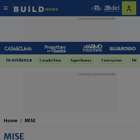
In evidenza
Casa&Clima
Superbonus
Costruzioni
PNR
Home
MISE
MISE