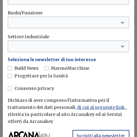
Ruolo/Funzione
Settore industriale
Green new deal italiano: al via il
Seleziona le newsletter di tuo interesse
programma di investimenti del MiSE
Build News
MarmoMacchine
da 750 milioni di euro
Progettare per la Sanità
Redazione Build News
Consenso privacy
Dalle ore 10 del 17 novembre 2022 tutte le imprese che
Dichiaro di aver compreso l'informativa per il
svolgono...
trattamento dei dati personali,
di cui al seguente link
,
riferita in particolare al sito Arcanakey ed ai Servizi
Green New Deal
MISE
Imprese
Economia circolare
...
offerti da Arcanakey
Iscriviti alla newsletter