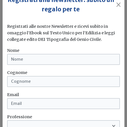
Elettronica innovativa, Giorgetti firma
regalo per te
decreto che assegna 20 milioni
Registrati alle nostre Newsletter e ricevi subito in
Redazione Build News
omaggio l’Ebook sul Testo Unico per l’Edilizia e leggi
collegate edito DEI Tipografia del Genio Civile.
Le imprese selezionate dovranno presentare le
proposte definitive dei loro progetti entro...
Nome
Elettronica
MISE
Imprese
Cognome
Email
Professione