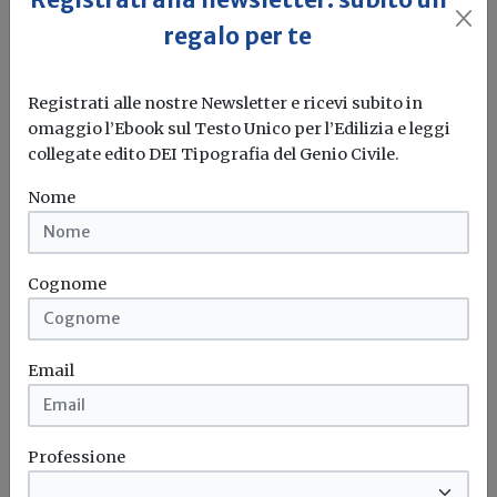
Redazione Build News
regalo per te
Alessandro Marinosci sarà il riferimento per il mercato
italiano della nuova divisione
Registrati alle nostre Newsletter e ricevi subito in
omaggio l’Ebook sul Testo Unico per l’Edilizia e leggi
LG Electronics
Energy storage
collegate edito DEI Tipografia del Genio Civile.
Nome
Cognome
Email
Professione