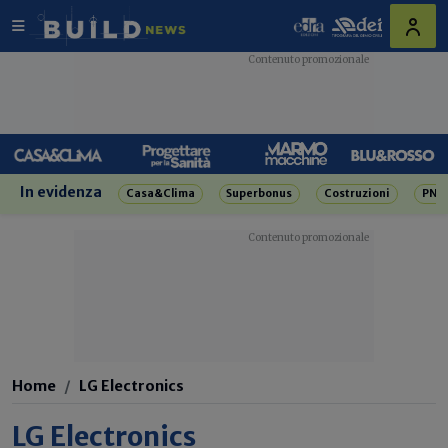
In evidenza
Casa&Clima
Superbonus
Costruzioni
PNR
Home
LG Electronics
LG Electronics