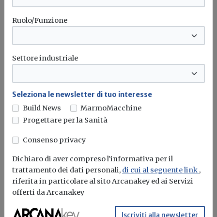
Ruolo/Funzione
LG inaugura una nuova linea di
Settore industriale
produzione di compressori scroll in
Messico
Seleziona le newsletter di tuo interesse
Redazione Build News
Build News
MarmoMacchine
L’aumento della capacità produttiva rafforzerà la
Progettare per la Sanità
competitività di LG aiutandola a soddisfare...
Consenso privacy
LG Electronics
Compressori
Hvac
Dichiaro di aver compreso l'informativa per il
trattamento dei dati personali,
di cui al seguente link
,
riferita in particolare al sito Arcanakey ed ai Servizi
offerti da Arcanakey
Iscriviti alla newsletter