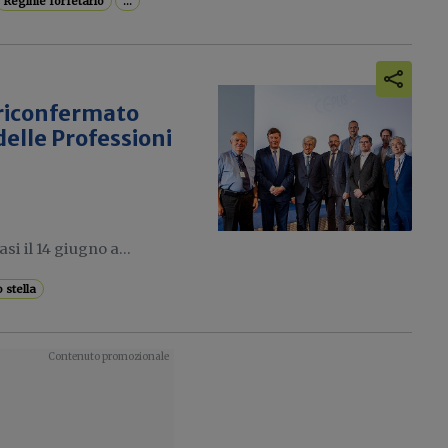
Regime forfetario
...
 riconfermato
delle Professioni
si il 14 giugno a...
 stella