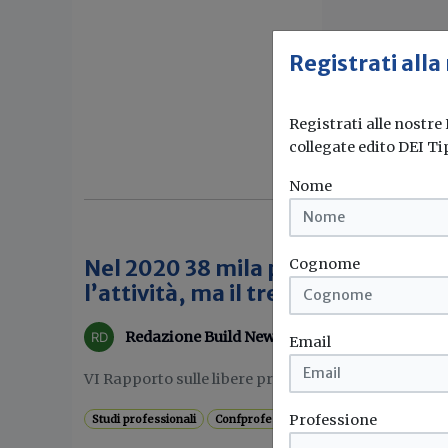
Registrati alla
Registrati alle nostre
collegate edito DEI Ti
Nome
Cognome
Nel 2020 38 mila professionisti h
l’attività, ma il trend di lungo per
Redazione Build News
Email
VI Rapporto sulle libere professioni in Italia: i più c
Professione
Studi professionali
Confprofessioni
Libere professioni