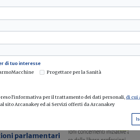
suto professionale
bere professioni di
r di tuo interesse
armoMacchine
Progettare per la Sanità
eso l'informativa per il trattamento dei dati personali,
di cui
e al sito Arcanakey ed ai Servizi offerti da Arcanakey
Is
zioni parlamentari