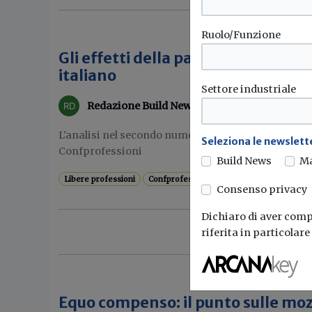
Ruolo/Funzione
Gli effetti della pandemia sul tes
italiano
Settore industriale
Redazione Build News
L'analisi nel secondo numero del Bollettino sulle li
Seleziona le newslette
Confprofessioni
Build News
M
Libere professioni
Confprofessioni
Consenso privacy
Dichiaro di aver compr
riferita in particolar
Equo compenso: il punto sulle mo