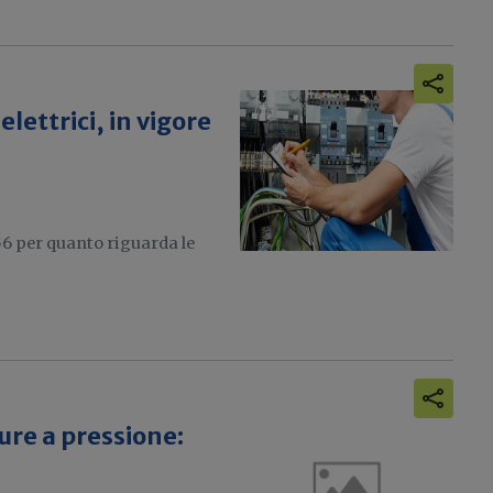
ettrici, in vigore
56 per quanto riguarda le
re a pressione: