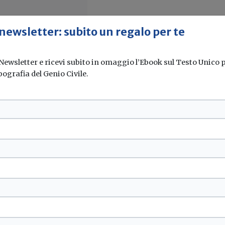
 newsletter: subito un regalo per te
 Newsletter e ricevi subito in omaggio l’Ebook sul Testo Unico pe
pografia del Genio Civile.
epubblicane
isegno di legge
, prevede anche ulteriori