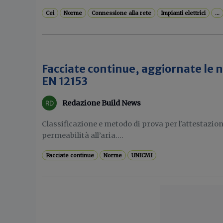
Cei
Norme
Connessione alla rete
Impianti elettrici
...
Facciate continue, aggiornate le 
EN 12153
Redazione Build News
Classificazione e metodo di prova per l'attestazione
permeabilità all’aria....
Facciate continue
Norme
UNICMI