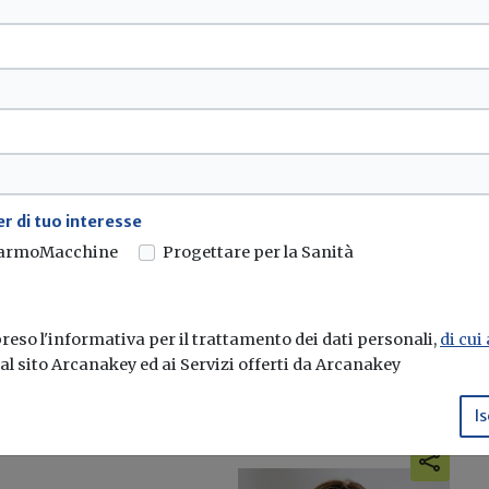
 1861-1870, via
ministri
r di tuo interesse
armoMacchine
Progettare per la Sanità
 di abrogazione di norme...
eso l'informativa per il trattamento dei dati personali,
di cui
e al sito Arcanakey ed ai Servizi offerti da Arcanakey
Is