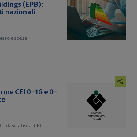
ldings (EPB):
ti nazionali
esso e scelte
orme CEI 0-16 e 0-
te
 rilasciate dal CEI