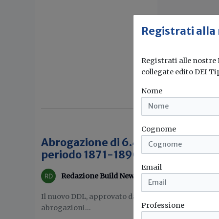
Registrati alla
Registrati alle nostre
collegate edito DEI Ti
Nome
Cognome
Abrogazione di 6.481 norme prer
periodo 1871-1890: via libera al d
Email
Redazione Build News
Il nuovo DDL, approvato dal Consiglio dei ministri
Professione
abrogazioni...