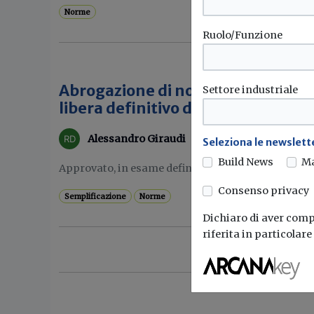
Norme
Ruolo/Funzione
Abrogazione di norme del periodo
Settore industriale
libera definitivo dal Consiglio dei 
Alessandro Giraudi
Seleziona le newslette
Build News
M
Approvato, in esame definitivo, il disegno di legge
Consenso privacy
Semplificazione
Norme
Dichiaro di aver compr
riferita in particolar