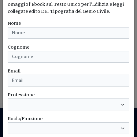
omaggio l’Ebook sul Testo Unico per l’Edilizia e leggi
collegate edito DEI Tipografia del Genio Civile.
Nome
Iscriviti alla newsletter di
Build News
Cognome
Rimani aggiornato sulle ultime
novità in campo di efficienza
energetica e sostenibilità edile
Email
Iscriviti
Professione
Ruolo/Funzione