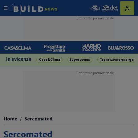
In evidenza
Casa&Clima
Superbonus
Transizione energeti
Home
Sercomated
Sercomated