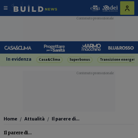
In evidenza
Casa&Clima
Superbonus
Transizione energeti
Home
Attualità
Il parere di...
Il parere di...