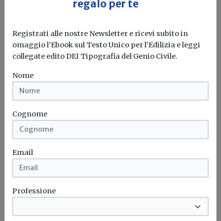
regalo per te
Il governo ha allo studio l'introduzione di un nuovo
bonus elettrodomestici, che...
Leggi
Registrati alle nostre Newsletter e ricevi subito in
Potrebbe interessarti
omaggio l’Ebook sul Testo Unico per l’Edilizia e leggi
collegate edito DEI Tipografia del Genio Civile.
Attualità
Nome
PNRR, gli Architetti: «La proroga è una
garanzia per completare le opere con
qualità e senza rinunciare alla
sostenibilità»
Cognome
Il Consiglio Nazionale degli Architetti, Pianificatori,
Paesaggisti e Conservatori valuta positivamente
Email
l'estensione...
Architetti
PNRR
Professione
Attualità