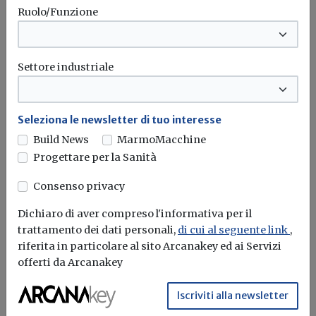
Ruolo/Funzione
Ecobonus 2026, aperte le prenotazioni
per i veicoli commerciali a basse
emissioni e il retrofit Gpl-metano
Settore industriale
Operativa la piattaforma del Mimit per richiedere gli
incentivi destinati alle Pmi...
Seleziona le newsletter di tuo interesse
Ecobonus
Build News
MarmoMacchine
Progettare per la Sanità
Attualità
Consenso privacy
Nuovo Tuir, dal 2027 entra in vigore il
Dichiaro di aver compreso l'informativa per il
Testo unico delle imposte sui redditi:
trattamento dei dati personali,
di cui al seguente link
,
confermati anche i bonus edilizi
riferita in particolare al sito Arcanakey ed ai Servizi
offerti da Arcanakey
Pubblicato il decreto legislativo n. 117/2026 che riordina la
disciplina fiscale in...
Iscriviti alla newsletter
Superbonus
Ecobonus
Sismabonus
Bonus ristrutturazioni
...