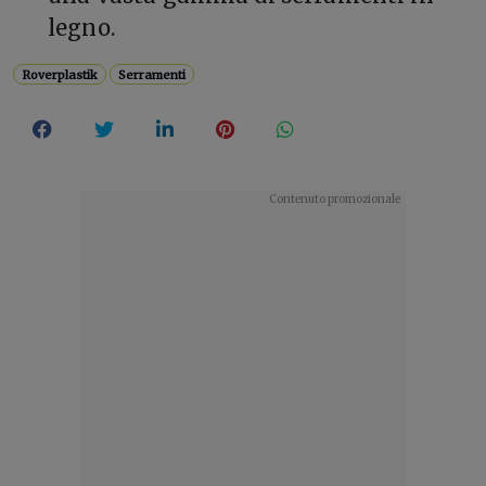
legno.
Roverplastik
Serramenti