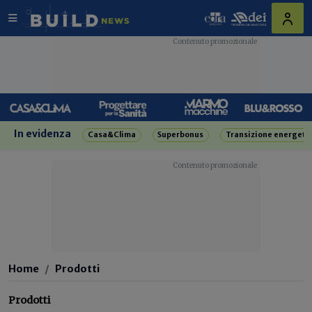
In evidenza
Casa&Clima
Superbonus
Transizione energeti
Home
Prodotti
Prodotti