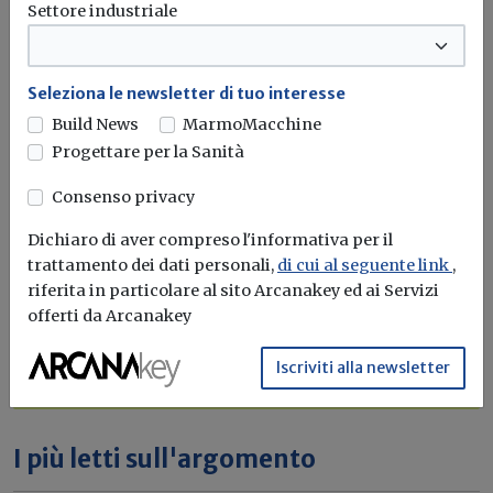
Settore industriale
Seleziona le newsletter di tuo interesse
Build News
MarmoMacchine
Progettare per la Sanità
Iscriviti alla newsletter di
Consenso privacy
Build News
Dichiaro di aver compreso l'informativa per il
Rimani aggiornato sulle ultime
trattamento dei dati personali,
di cui al seguente link
,
novità in campo di efficienza
riferita in particolare al sito Arcanakey ed ai Servizi
energetica e sostenibilità edile
offerti da Arcanakey
Iscriviti
Iscriviti alla newsletter
I più letti sull'argomento