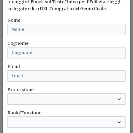
omaggio l’Ebook sul Testo Unico per l’Edilizia e leggi
Attualità
collegate edito DEI Tipografia del Genio Civile.
Finestre, porte, chiusure oscuranti e
Nome
schermature solari: pubblicata la norma
UNI 11979:2025
Definisce le metodologie e i criteri per la caratterizzazione
Cognome
di controtelai e...
Serramenti
Finestre
Porte
Chiusure oscuranti
...
Email
Professione
Ruolo/Funzione