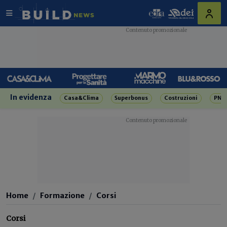
In evidenza
Casa&Clima
Superbonus
Costruzioni
PNR
Home
Formazione
Corsi
Corsi