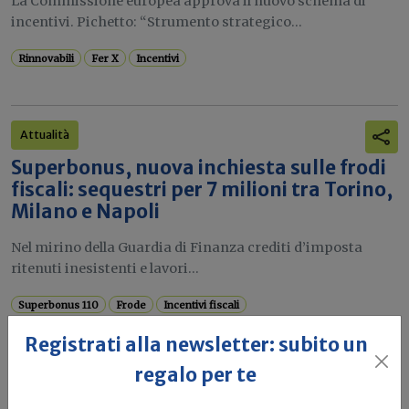
La Commissione europea approva il nuovo schema di
incentivi. Pichetto: “Strumento strategico...
Rinnovabili
Fer X
Incentivi
Attualità
Superbonus, nuova inchiesta sulle frodi
fiscali: sequestri per 7 milioni tra Torino,
Milano e Napoli
Nel mirino della Guardia di Finanza crediti d’imposta
ritenuti inesistenti e lavori...
Superbonus 110
Frode
Incentivi fiscali
Registrati alla newsletter: subito un
regalo per te