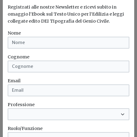
Registrati alle nostre Newsletter e ricevi subito in
omaggio l’Ebook sul Testo Unico per l’Edilizia e leggi
collegate edito DEI Tipografia del Genio Civile.
Nome
Cognome
Email
Iscriviti alla newsletter di
Build News
Professione
Rimani aggiornato sulle ultime
novità in campo di efficienza
energetica e sostenibilità edile
Ruolo/Funzione