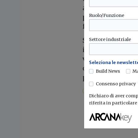
agli utenti di con
Ruolo/Funzione
personalizzare la
famiglia.
Settore industriale
Sempre attravers
invia notifiche t
vasta gamma di pr
Seleziona le newslette
contatto con l’ass
Build News
M
problematiche.
Consenso privacy
Lg
Climatizzatore
Dichiaro di aver compr
riferita in particolar