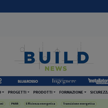
O
PROGETTI
PRODOTTI
FORMAZIONE
SICUREZZ
oni
PNRR
Efficienza energetica
Transizione energetica