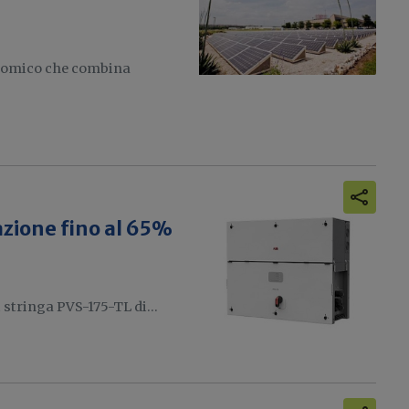
onomico che combina
llazione fino al 65%
i stringa PVS-175-TL di...