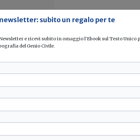
 newsletter: subito un regalo per te
 Newsletter e ricevi subito in omaggio l’Ebook sul Testo Unico pe
pografia del Genio Civile.
r pompe di calore
’inverter trifase con...
n compressori vite