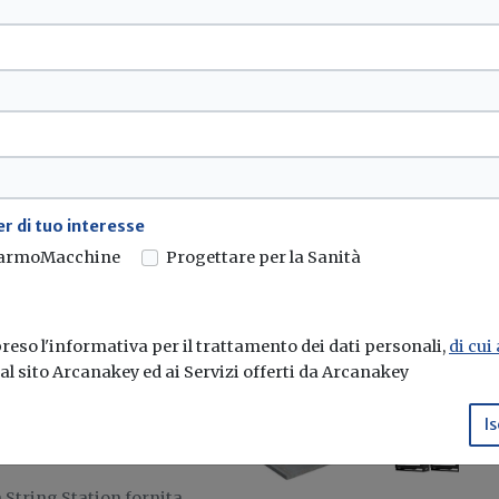
calore multifunzionale di
r di tuo interesse
armoMacchine
Progettare per la Sanità
eso l'informativa per il trattamento dei dati personali,
di cui
pianti con inverter
e al sito Arcanakey ed ai Servizi offerti da Arcanakey
Is
String Station fornita