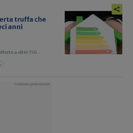
erta truffa che
eci anni
ferto a oltre 750...
..