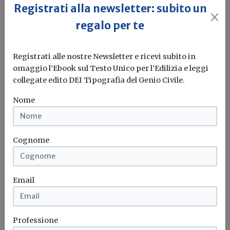
Registrati alla newsletter: subito un
regalo per te
Registrati alle nostre Newsletter e ricevi subito in
omaggio l’Ebook sul Testo Unico per l’Edilizia e leggi
collegate edito DEI Tipografia del Genio Civile.
Idrogeno verde, una soluzione per
Nome
l'energia del futuro. Ma oggi è ancora
troppo caro
Cognome
L'obiettivo crescita sostenibile è raggiungibile
attraverso l'utilizzo dell'idrogeno verde. Ma al
momento...
Leggi
Email
Bonus elettrodomestici green,
spunta il nuovo contributo per
Professione
rendere la casa più efficiente