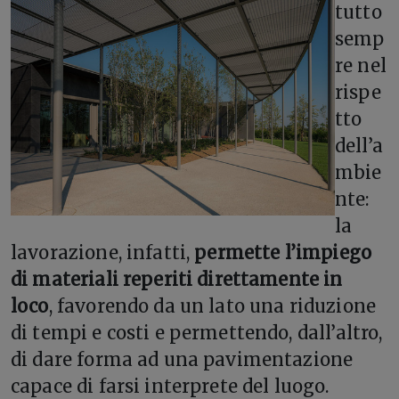
tutto
semp
re nel
rispe
tto
dell’a
mbie
nte:
la
lavorazione, infatti,
permette l’impiego
di materiali reperiti direttamente in
loco
, favorendo da un lato una riduzione
di tempi e costi e permettendo, dall’altro,
di dare forma ad una pavimentazione
capace di farsi interprete del luogo.