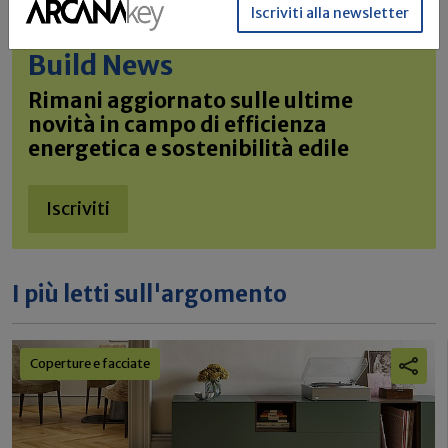
Iscriviti alla newsletter
Iscriviti alla newsletter di
Build News
Rimani aggiornato sulle ultime
novità in campo di efficienza
energetica e sostenibilità edile
Iscriviti
I più letti sull'argomento
Coperture e facciate