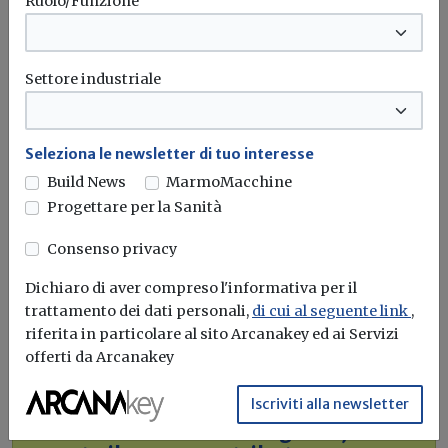
Ruolo/Funzione
Settore industriale
Seleziona le newsletter di tuo interesse
Build News
MarmoMacchine
Progettare per la Sanità
Idrogeno verde, una soluzione per
Consenso privacy
l'energia del futuro. Ma oggi è ancora
troppo caro
Dichiaro di aver compreso l'informativa per il
trattamento dei dati personali,
di cui al seguente link
,
L'obiettivo crescita sostenibile è raggiungibile
riferita in particolare al sito Arcanakey ed ai Servizi
attraverso l'utilizzo dell'idrogeno verde. Ma al
offerti da Arcanakey
momento...
Leggi
Iscriviti alla newsletter
Bonus elettrodomestici green,