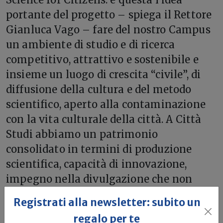
portante del progetto – spiega il Rettore
Gianluca Vago – fare del nostro Campus
un ambiente di studio e di ricerca
competitivo, attrattivo e sostenibile e
insieme un luogo di crescita “civile”, di
diffusione della cultura e del metodo
scientifico, aperto alla contaminazione
con la vita culturale della città. A Città
Studi abbiamo un patrimonio
consolidato in termini di produzione
scientifica, capacità di innovazione,
impegno nella divulgazione che non
possiamo esporre al rischio del declino.
Registrati alla newsletter: subito un
Né può più bastarci mantenere la
regalo per te