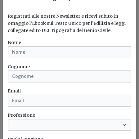
posizione, sia pur non certo marginale,
che abbiamo acquisito. Dobbiamo
Registrati alle nostre Newsletter e ricevi subito in
cambiare, con un intervento
omaggio l’Ebook sul Testo Unico per l’Edilizia e leggi
radicalmente innovativo, per accogliere
collegate edito DEI Tipografia del Genio Civile.
la sfida con la competizione
Nome
internazionale. Questo il senso,
l’opportunità, e anche il rischio, della
scelta della Statale.
Cognome
Campus
Expo
Università
Email
Professione