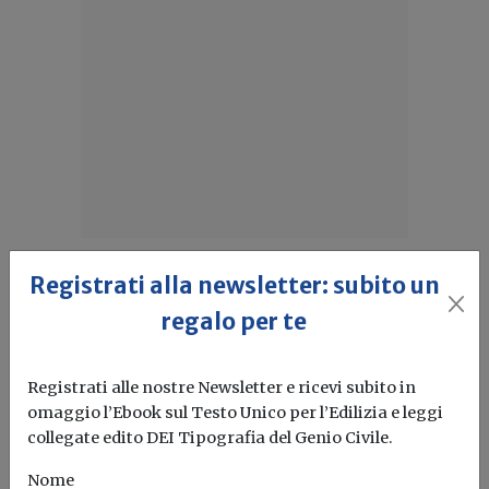
Registrati alla newsletter: subito un
Idrogeno verde, una soluzione per
l'energia del futuro. Ma oggi è ancora
regalo per te
troppo caro
L'obiettivo crescita sostenibile è raggiungibile
Registrati alle nostre Newsletter e ricevi subito in
attraverso l'utilizzo dell'idrogeno verde. Ma al
omaggio l’Ebook sul Testo Unico per l’Edilizia e leggi
momento...
Leggi
collegate edito DEI Tipografia del Genio Civile.
Nome