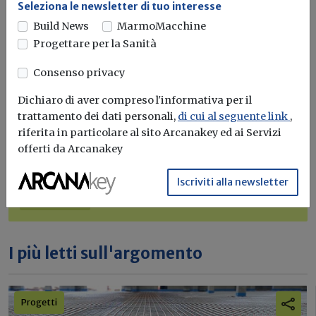
Seleziona le newsletter di tuo interesse
Build News
MarmoMacchine
Progettare per la Sanità
Iscriviti alla newsletter di
Consenso privacy
Build News
Dichiaro di aver compreso l'informativa per il
Rimani aggiornato sulle ultime
trattamento dei dati personali,
di cui al seguente link
,
novità in campo di efficienza
riferita in particolare al sito Arcanakey ed ai Servizi
energetica e sostenibilità edile
offerti da Arcanakey
Iscriviti alla newsletter
Iscriviti
I più letti sull'argomento
Progetti