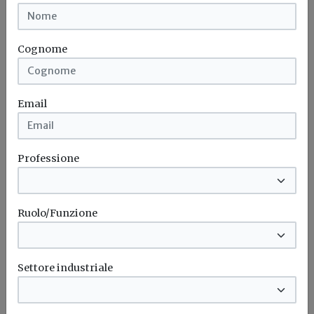
Bonus elettrodomestici green,
spunta il nuovo contributo per
rendere la casa più efficiente
Cognome
Il governo ha allo studio l'introduzione di un nuovo
bonus elettrodomestici, che...
Leggi
Email
Potrebbe interessarti
Professione
Ruolo/Funzione
Settore industriale