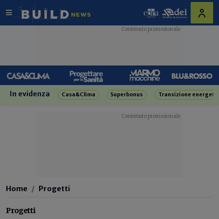
In evidenza
Casa&Clima
Superbonus
Transizione energeti
Home
Progetti
Progetti