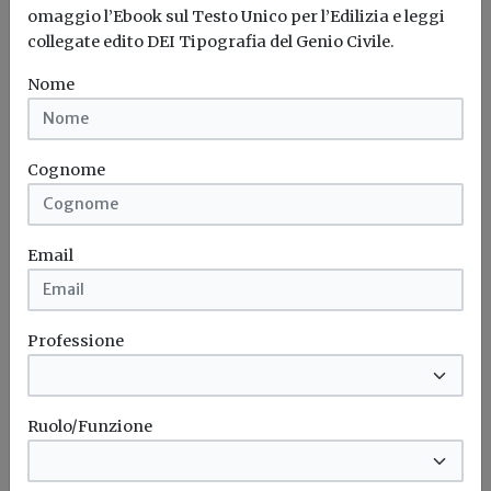
omaggio l’Ebook sul Testo Unico per l’Edilizia e leggi
collegate edito DEI Tipografia del Genio Civile.
Nome
Cognome
Email
Professione
Iscriviti alla newsletter di
Build News
Ruolo/Funzione
Rimani aggiornato sulle ultime
novità in campo di efficienza