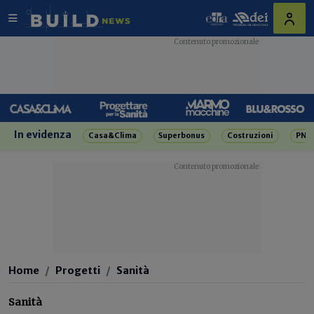
In evidenza
Casa&Clima
Superbonus
Costruzioni
PNR
Home
Progetti
Sanità
Sanità