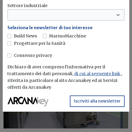
energetica e sostenibilità edile
Settore industriale
Iscriviti
Seleziona le newsletter di tuo interesse
Build News
MarmoMacchine
Progettare per la Sanità
I più letti sull'argomento
Consenso privacy
Progetti
Dichiaro di aver compreso l'informativa per il
trattamento dei dati personali,
di cui al seguente link
,
riferita in particolare al sito Arcanakey ed ai Servizi
offerti da Arcanakey
Iscriviti alla newsletter