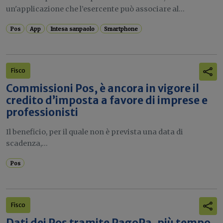
un'applicazione che l’esercente può associare al...
Pos
App
Intesa sanpaolo
Smartphone
Fisco
Commissioni Pos, è ancora in vigore il
credito d’imposta a favore di imprese e
professionisti
Il beneficio, per il quale non è prevista una data di
scadenza,...
Pos
Fisco
Dati dei Pos tramite PagoPa, più tempo