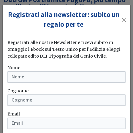
per l'invio all’Agenzia delle entrate
Registrati alla newsletter: subito un
Le informazioni relative alle operazioni contabilizzate dal
regalo per te
1° settembre dovranno essere inviate...
Pos
Agenzia delle entrate
Proroga
Registrati alle nostre Newsletter e ricevi subito in
omaggio l’Ebook sul Testo Unico per l’Edilizia e leggi
collegate edito DEI Tipografia del Genio Civile.
Nome
Cognome
Email