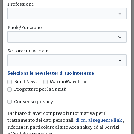
Professione
Iscriviti alla newsletter di
Ruolo/Funzione
Build News
Rimani aggiornato sulle ultime
novità in campo di efficienza
Settore industriale
energetica e sostenibilità edile
Seleziona le newsletter di tuo interesse
Iscriviti
Build News
MarmoMacchine
Progettare per la Sanità
I più letti sull'argomento
Consenso privacy
Dichiaro di aver compreso l'informativa per il
trattamento dei dati personali,
di cui al seguente link
,
Fisco
riferita in particolare al sito Arcanakey ed ai Servizi
offerti da Arcanakey