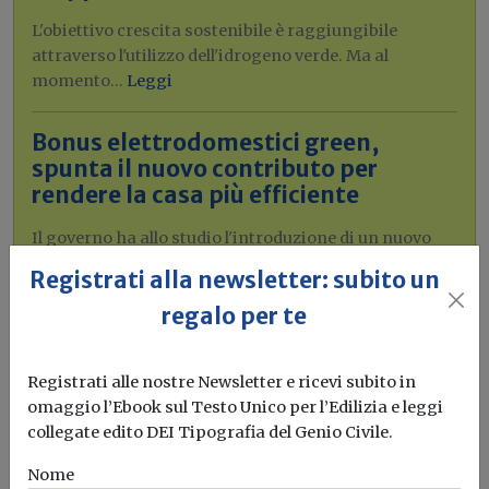
L'obiettivo crescita sostenibile è raggiungibile
attraverso l'utilizzo dell'idrogeno verde. Ma al
momento...
Leggi
Bonus elettrodomestici green,
spunta il nuovo contributo per
rendere la casa più efficiente
Il governo ha allo studio l'introduzione di un nuovo
bonus elettrodomestici, che...
Leggi
Registrati alla newsletter: subito un
regalo per te
Potrebbe interessarti
Prodotti
Registrati alle nostre Newsletter e ricevi subito in
sistema di riscaldamento elettrico: tra
omaggio l’Ebook sul Testo Unico per l’Edilizia e leggi
comfort termico, funzionalità e
collegate edito DEI Tipografia del Genio Civile.
flessibilità
Nome