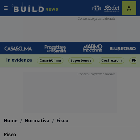
In evidenza
Casa&Clima
Superbonus
Costruzioni
PNR
Home
Normativa
Fisco
Fisco