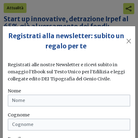
Attualità
Start up innovative, detrazione Irpef al
65% già al versamento dei fondi:
l'Agenzia chiarisce il regime dei
Registrati alla newsletter: subito un
contratti Safe
regalo per te
La risposta n. 137/2026 conferma che i finanziamenti
tramite Simple Agreement for...
Registrati alle nostre Newsletter e ricevi subito in
omaggio l’Ebook sul Testo Unico per l’Edilizia e leggi
Agenzia delle entrate
Fisco
Start-up
collegate edito DEI Tipografia del Genio Civile.
Nome
Cognome