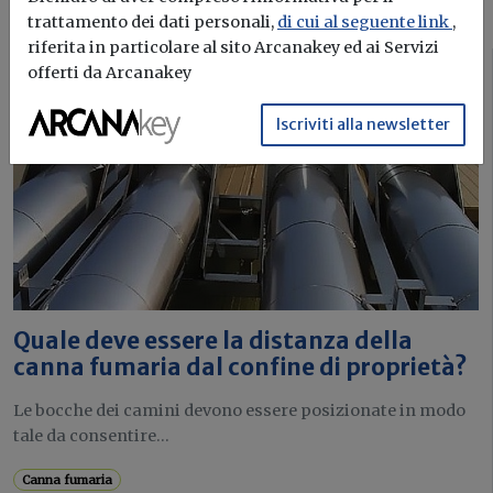
trattamento dei dati personali,
di cui al seguente link
,
riferita in particolare al sito Arcanakey ed ai Servizi
offerti da Arcanakey
Fisco
Iscriviti alla newsletter
Quale deve essere la distanza della
canna fumaria dal confine di proprietà?
Le bocche dei camini devono essere posizionate in modo
tale da consentire...
Canna fumaria