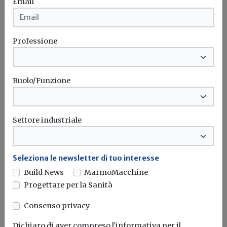
Email
Professione
Ruolo/Funzione
Iscriviti alla newsletter di
Build News
Settore industriale
Rimani aggiornato sulle ultime
novità in campo di efficienza
energetica e sostenibilità edile
Seleziona le newsletter di tuo interesse
Build News
MarmoMacchine
Iscriviti
Progettare per la Sanità
Consenso privacy
I più letti sull'argomento
Dichiaro di aver compreso l'informativa per il