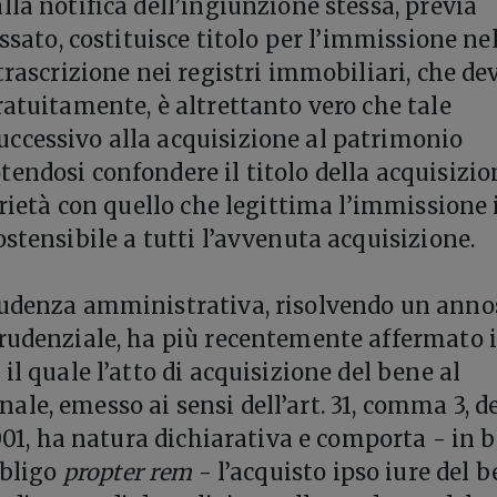
lla notifica dell’ingiunzione stessa, previa
essato, costituisce titolo per l’immissione ne
trascrizione nei registri immobiliari, che de
ratuitamente, è altrettanto vero che tale
ccessivo alla acquisizione al patrimonio
endosi confondere il titolo della acquisizio
prietà con quello che legittima l’immissione 
stensibile a tutti l’avvenuta acquisizione.
rudenza amministrativa, risolvendo un anno
rudenziale, ha più recentemente affermato i
il quale l’atto di acquisizione del bene al
le, emesso ai sensi dell’art. 31, comma 3, d
2001, ha natura dichiarativa e comporta - in 
bbligo
propter rem
- l’acquisto ipso iure del 