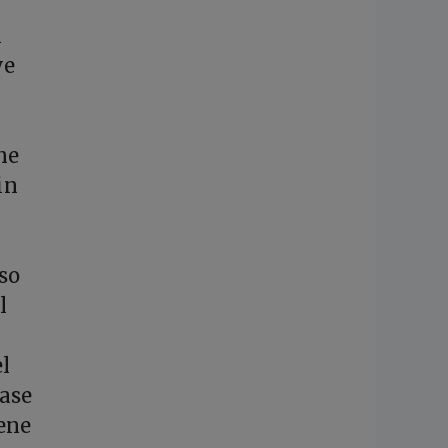
l
ve
ne
in
so
l
el
base
bene