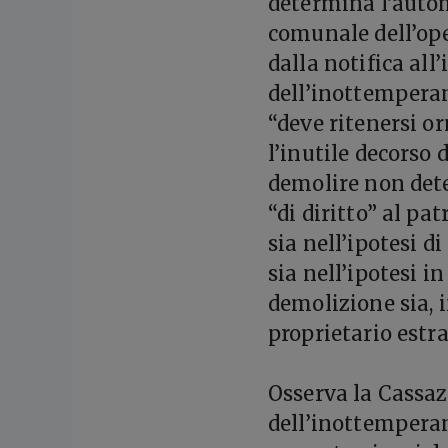
determina l’autom
comunale dell’ope
dalla notifica al
dell’inottemperan
“deve ritenersi or
l’inutile decorso
demolire non det
“di diritto” al pa
sia nell’ipotesi 
sia nell’ipotesi i
demolizione sia, i
proprietario estra
Osserva la Cassaz
dell’inottemperan