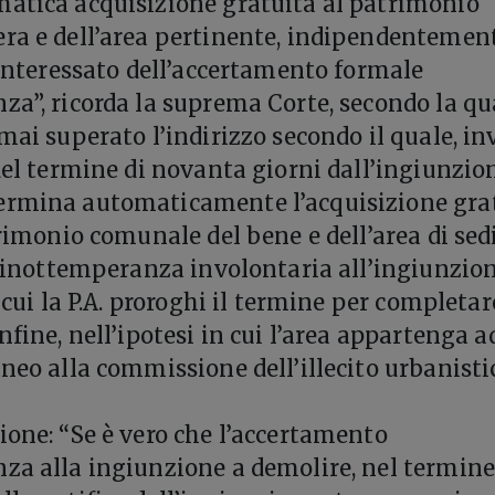
atica acquisizione gratuita al patrimonio
ra e dell’area pertinente, indipendentemen
l’interessato dell’accertamento formale
za”, ricorda la suprema Corte, secondo la qu
mai superato l’indirizzo secondo il quale, in
 del termine di novanta giorni dall’ingiunzio
ermina automaticamente l’acquisizione gra
trimonio comunale del bene e dell’area di se
di inottemperanza involontaria all’ingiunzion
n cui la P.A. proroghi il termine per completar
nfine, nell’ipotesi in cui l’area appartenga a
neo alla commissione dell’illecito urbanistic
ione: “Se è vero che l’accertamento
za alla ingiunzione a demolire, nel termine