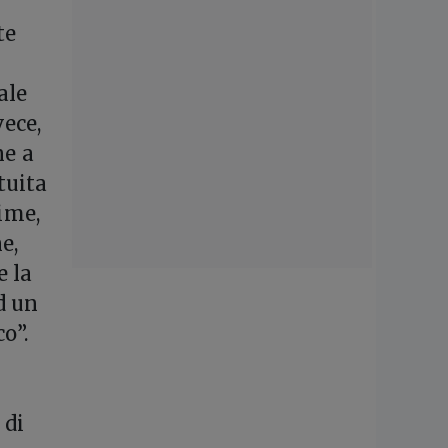
te
ale
vece,
ne a
tuita
dime,
e,
e la
d un
o”.
 di