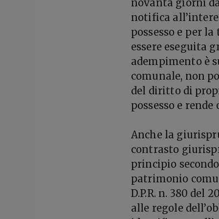
novanta giorni da
notifica all’inter
possesso e per la 
essere eseguita g
adempimento è su
comunale, non pot
del diritto di pro
possesso e rende o
Anche la giurisp
contrasto giurisp
principio secondo 
patrimonio comuna
D.P.R. n. 380 del 
alle regole dell’o