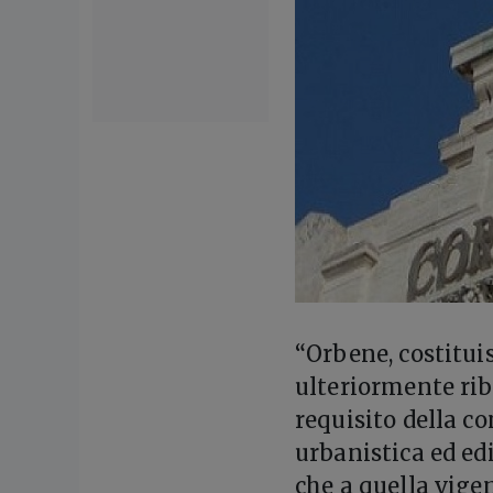
“Orbene, costitui
ulteriormente riba
requisito della co
urbanistica ed ed
che a quella vige