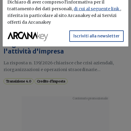
Dichiaro di aver compreso l'informativa per il
Agenzia delle entrate
...
trattamento dei dati personali,
di cui al seguente link
,
riferita in particolare al sito Arcanakey ed ai Servizi
offerti da Arcanakey
Attualità
Iscriviti alla newsletter
Credito d'imposta Transizione 4.0,
l'Agenzia: il beneficio resta se continua
l'attività d'impresa
La risposta n. 139/2026 chiarisce che crisi aziendali,
riorganizzazioni e operazioni straordinarie...
Transizione 4.0
Credito d'imposta