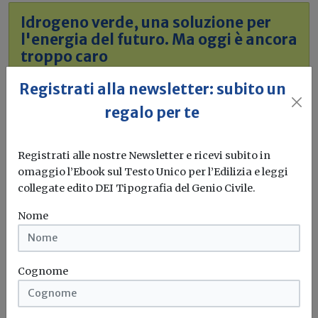
Idrogeno verde, una soluzione per
l'energia del futuro. Ma oggi è ancora
troppo caro
L'obiettivo crescita sostenibile è raggiungibile
Registrati alla newsletter: subito un
attraverso l'utilizzo dell'idrogeno verde. Ma al
regalo per te
momento...
Leggi
Bonus elettrodomestici green,
Registrati alle nostre Newsletter e ricevi subito in
spunta il nuovo contributo per
omaggio l’Ebook sul Testo Unico per l’Edilizia e leggi
collegate edito DEI Tipografia del Genio Civile.
rendere la casa più efficiente
Nome
Il governo ha allo studio l'introduzione di un nuovo
bonus elettrodomestici, che...
Leggi
Cognome
Potrebbe interessarti
Attualità