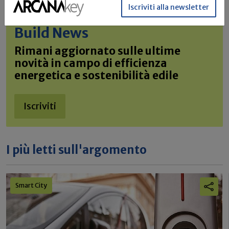
Iscriviti alla newsletter
Iscriviti alla newsletter di
Build News
Rimani aggiornato sulle ultime
novità in campo di efficienza
energetica e sostenibilità edile
Iscriviti
I più letti sull'argomento
Smart City