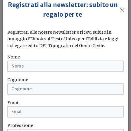
Registrati alla newsletter: subito un
Gewiss
regalo per te
Registrati alle nostre Newsletter e ricevi subito in
Mercato
omaggio l’Ebook sul Testo Unico per l’Edilizia e leggi
Promuovere l’innovazione: Gewiss
collegate edito DEI Tipografia del Genio Civile.
acquisisce ThinKNX
Nome
Gewiss ha annunciato l'acquisizione di Pulsar
Engineering srl, pionieristica azienda che opera...
Cognome
Gewiss
Email
Progetti
Plastici metavisuali ed esplorazioni 3D
live raccontano le città di domani
Professione