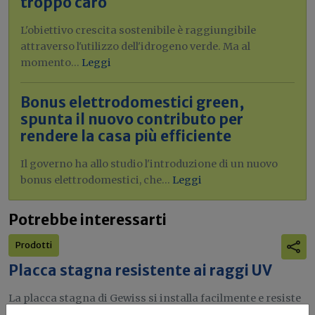
troppo caro
L'obiettivo crescita sostenibile è raggiungibile
attraverso l'utilizzo dell'idrogeno verde. Ma al
momento...
Leggi
Bonus elettrodomestici green,
spunta il nuovo contributo per
rendere la casa più efficiente
Il governo ha allo studio l'introduzione di un nuovo
bonus elettrodomestici, che...
Leggi
Potrebbe interessarti
Prodotti
Placca stagna resistente ai raggi UV
La placca stagna di Gewiss si installa facilmente e resiste
agli agenti...