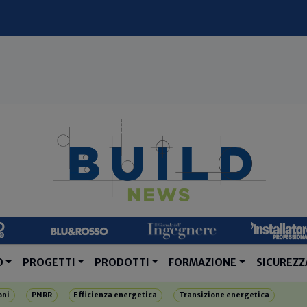
O
PROGETTI
PRODOTTI
FORMAZIONE
SICUREZZ
oni
PNRR
Efficienza energetica
Transizione energetica