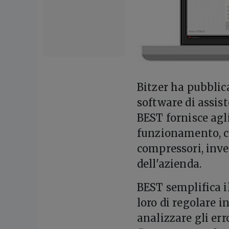
B
itzer ha pubbli
software di assis
BEST fornisce agl
funzionamento, co
compressori, inve
dell'azienda.
BEST semplifica i
loro di regolare i
analizzare gli erro