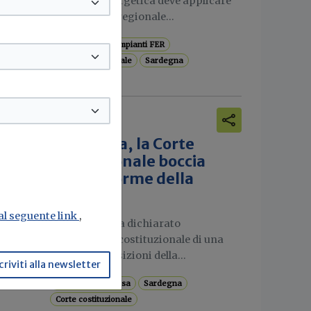
sicurezza energetica deve applicare
la normativa regionale...
Aree idonee
Impianti FER
Corte costituzionale
Sardegna
e
Attualità
Salva Casa, la Corte
costituzionale boccia
iva
alcune norme della
Sardegna
a in
 al seguente link
,
La Consulta ha dichiarato
l'illegittimità costituzionale di una
serie di disposizioni della...
criviti alla newsletter
Decreto salva-casa
Sardegna
Corte costituzionale