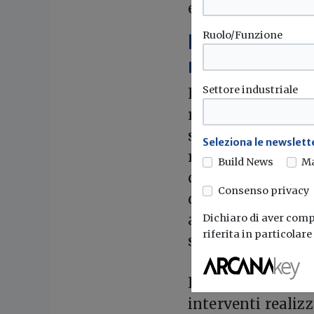
eventuale sospens
Ruolo/Funzione
La disposizi
natura preve
Settore industriale
La Corte costituz
rientra nella com
standard minimi d
Seleziona le newslette
regionale, ha evi
Build News
M
contraddice, ma 
Consenso privacy
della valutazione
ambito europeo e
Dichiaro di aver compr
riferita in particolar
salvaguardare gli 
Inoltre, non avend
interventi realizz