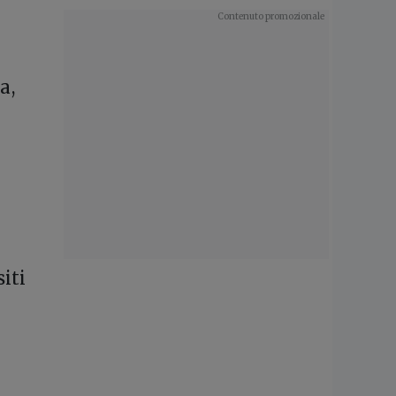
a,
iti