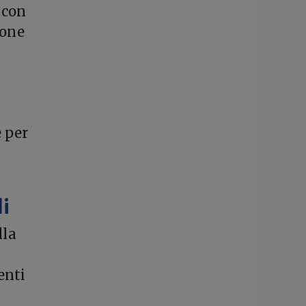
 con
ione
 per
li
lla
enti