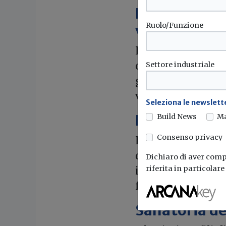
Ristrutturaz
Ruolo/Funzione
volumetrici
La Corte costituzi
costituzionale de
Settore industriale
gli interventi di 
volumetrici reali
Seleziona le newslette
Difformità t
Build News
M
Consenso privacy
La Consulta ha in
disciplina regiona
Dichiaro di aver compr
riferita in particolar
interventi edilizi
fondate su soglie
Sanatoria deg