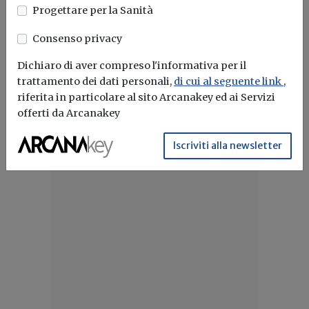
Progettare per la Sanità
L'intera gamma di allestimenti
professionali Ford Pro è consultabile e
Consenso privacy
approfondibile sul
portale dedicato
.
Dichiaro di aver compreso l'informativa per il
trattamento dei dati personali,
di cui al seguente link
,
riferita in particolare al sito Arcanakey ed ai Servizi
offerti da Arcanakey
Iscriviti alla newsletter