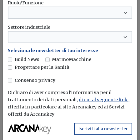
Ruolo/Funzione
industrializzato, capace di garantire
maggiore velocità, qualità e prestazioni
su scala sempre più ampia.
Settore industriale
Seleziona le newsletter di tuo interesse
Build News
MarmoMacchine
Progettare per la Sanità
Consenso privacy
Dichiaro di aver compreso l'informativa per il
trattamento dei dati personali,
di cui al seguente link
,
riferita in particolare al sito Arcanakey ed ai Servizi
offerti da Arcanakey
Iscriviti alla newsletter