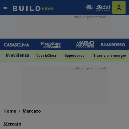
In evidenza
Casa&Clima
Superbonus
Transizione energeti
Home
Mercato
Mercato