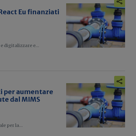
React Eu finanziati
e digitalizzare e...
ti per aumentare
evute dal MIMS
e per la...