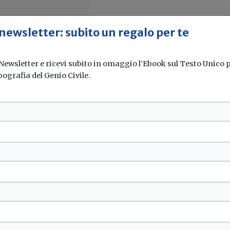
 newsletter: subito un regalo per te
 Newsletter e ricevi subito in omaggio l’Ebook sul Testo Unico pe
pografia del Genio Civile.
l primo Piano
 a 27 milioni per
 milioni di euro alle...