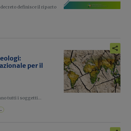
decreto definisce il riparto
Geologi:
azionale per il
no tutti i soggetti...
...