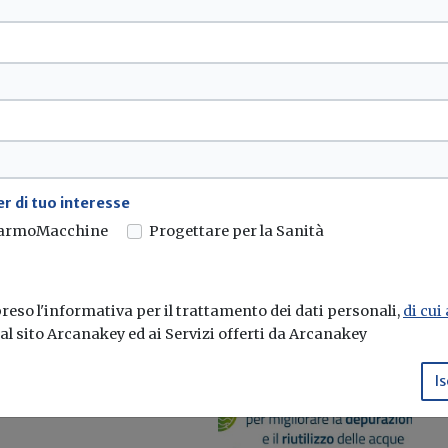
da ENEA 20 consigli
usi più razionali;...
r di tuo interesse
armoMacchine
Progettare per la Sanità
eso l'informativa per il trattamento dei dati personali,
di cui
e al sito Arcanakey ed ai Servizi offerti da Arcanakey
razione e il
Is
 decreto del MITE