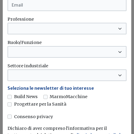
Idrogeno verde, una soluzione per
l'energia del futuro. Ma oggi è ancora
troppo caro
Professione
L'obiettivo crescita sostenibile è raggiungibile
attraverso l'utilizzo dell'idrogeno verde. Ma al
momento...
Leggi
Ruolo/Funzione
Bonus elettrodomestici green,
spunta il nuovo contributo per
Settore industriale
rendere la casa più efficiente
Il governo ha allo studio l'introduzione di un nuovo
Seleziona le newsletter di tuo interesse
bonus elettrodomestici, che...
Leggi
Build News
MarmoMacchine
Progettare per la Sanità
Potrebbe interessarti
Consenso privacy
Attualità
Efficientamento idrico: allo studio
Dichiaro di aver compreso l'informativa per il