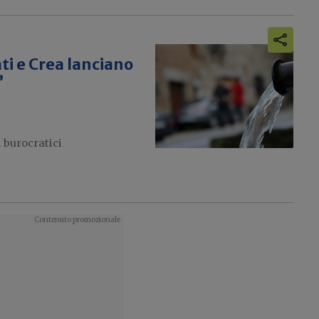
ti e Crea lanciano
”
i burocratici