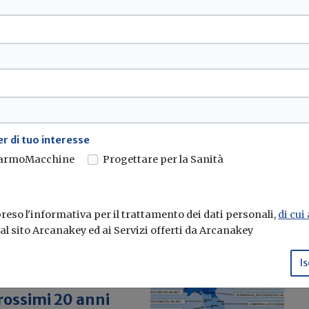
rauliche
ioni di euro
liorare la sicurezza del
r di tuo interesse
armoMacchine
Progettare per la Sanità
eso l'informativa per il trattamento dei dati personali,
di cui
e al sito Arcanakey ed ai Servizi offerti da Arcanakey
Is
invasi un
prossimi 20 anni