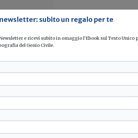
 newsletter: subito un regalo per te
 Newsletter e ricevi subito in omaggio l’Ebook sul Testo Unico pe
pografia del Genio Civile.
 per le pastoie
enti e alla realizzazione