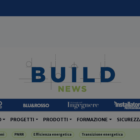
O
PROGETTI
PRODOTTI
FORMAZIONE
SICUREZZ
oni
PNRR
Efficienza energetica
Transizione energetica