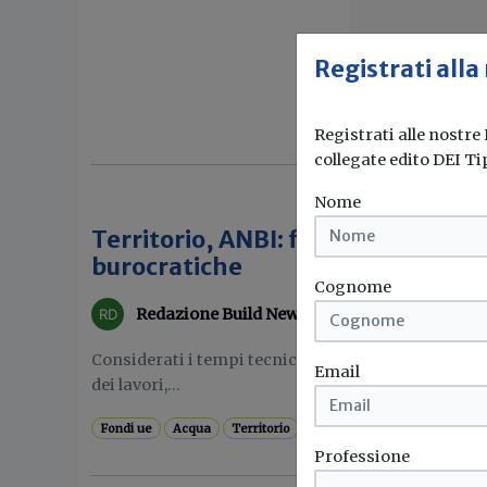
Registrati alla
Registrati alle nostre
collegate edito DEI Ti
Nome
Territorio, ANBI: fondi Ue a rischio
burocratiche
Cognome
Redazione Build News
Considerati i tempi tecnici necessari agli adempim
Email
dei lavori,...
Fondi ue
Acqua
Territorio
Anbi
...
Professione