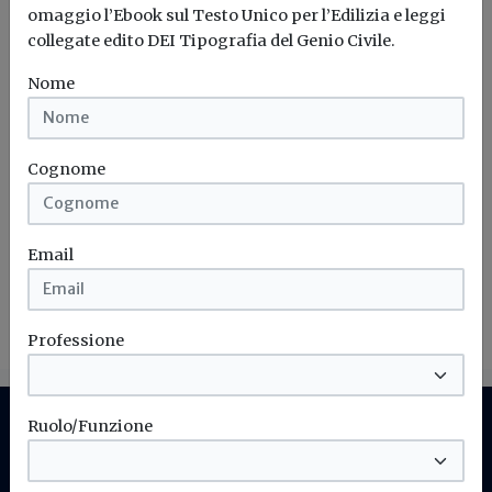
omaggio l’Ebook sul Testo Unico per l’Edilizia e leggi
collegate edito DEI Tipografia del Genio Civile.
Nome
Iscriviti alla newsletter di
Build News
Cognome
Rimani aggiornato sulle ultime
novità in campo di efficienza
energetica e sostenibilità edile
Email
Iscriviti
Professione
Ruolo/Funzione