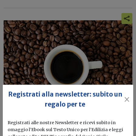
Registrati alla newsletter: subito un
regalo per te
Registrati alle nostre Newsletter e ricevi subito in
Lo scarto industriale del caffè
omaggio l’Ebook sul Testo Unico per l’Edilizia e leggi
riutilizzato per la produzione di carta e