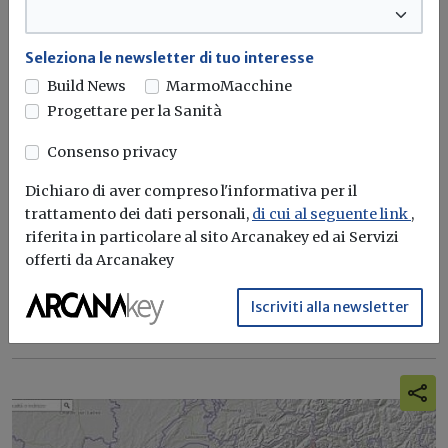
Seleziona le newsletter di tuo interesse
Build News
MarmoMacchine
Progettare per la Sanità
12 Città metropolitane sottoscrivono
Consenso privacy
la Carta di Bologna per l’Ambiente
Dichiaro di aver compreso l'informativa per il
Redazione Build News
trattamento dei dati personali,
di cui al seguente link
,
riferita in particolare al sito Arcanakey ed ai Servizi
Sono otto i macro obiettivi individuati dalla Carta da
offerti da Arcanakey
inserire nelle agende...
Iscriviti alla newsletter
Ambiente
Città metropolitane
Bologna
Carta