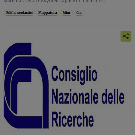
sistema COSMO-Skymed capace di misurare...
Edifici scolastici
Mappatura
Miur
Cnr