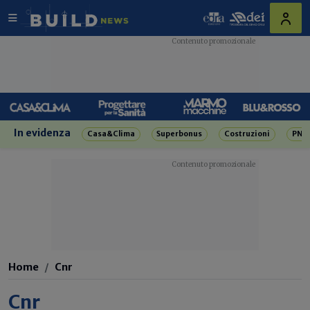
In evidenza
Casa&Clima
Superbonus
Costruzioni
PNR
Home
Cnr
Cnr