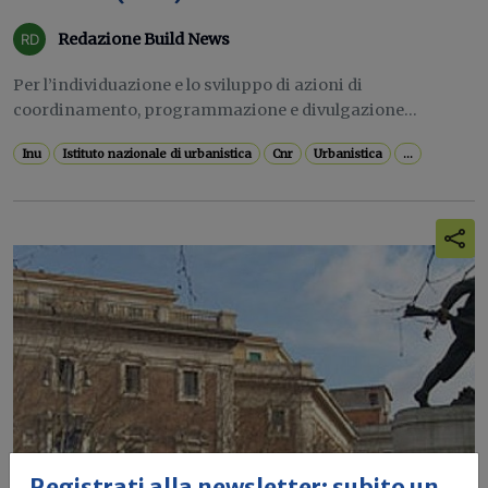
Redazione Build News
Per l’individuazione e lo sviluppo di azioni di
coordinamento, programmazione e divulgazione...
Inu
Istituto nazionale di urbanistica
Cnr
Urbanistica
...
Registrati alla newsletter: subito un