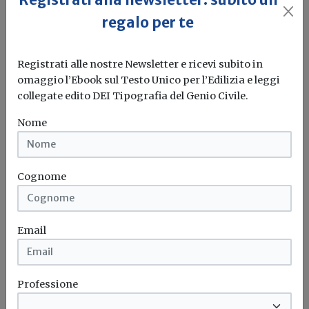
regalo per te
Registrati alle nostre Newsletter e ricevi subito in
omaggio l’Ebook sul Testo Unico per l’Edilizia e leggi
Insediato il comitato di
collegate edito DEI Tipografia del Genio Civile.
coordinamento per la normazione e
regolazione tecnica nel settore delle
Nome
costruzioni
Redazione Build News
Cognome
Il comitato, insediatosi presso il Csllpp, è composto da
rappresentanti del Consiglio...
Email
Costruzioni
Comitato
Normazione
CSLLPP
...
Professione