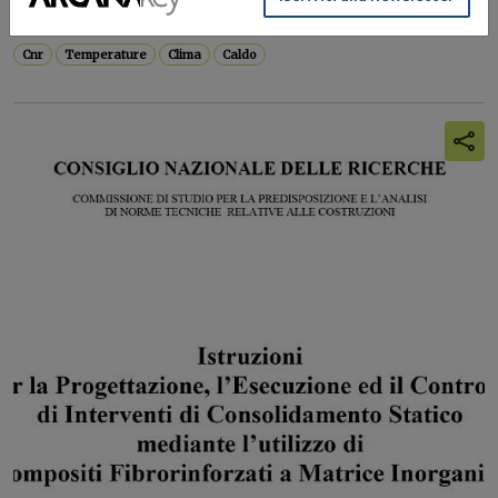
estreme in Italia segue una...
Cnr
Temperature
Clima
Caldo