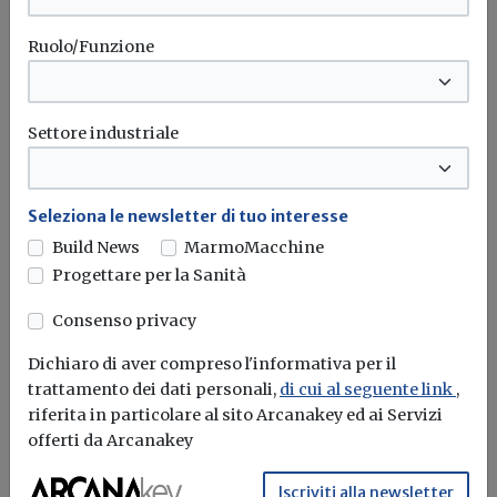
Ruolo/Funzione
Settore industriale
Seleziona le newsletter di tuo interesse
Build News
MarmoMacchine
Progettare per la Sanità
Consenso privacy
CNR: in Italia i record di caldo e freddo
Dichiaro di aver compreso l'informativa per il
seguono una nuova legge
trattamento dei dati personali,
di cui al seguente link
,
riferita in particolare al sito Arcanakey ed ai Servizi
Redazione Build News
offerti da Arcanakey
L’andamento dei nuovi record storici di temperature
Iscriviti alla newsletter