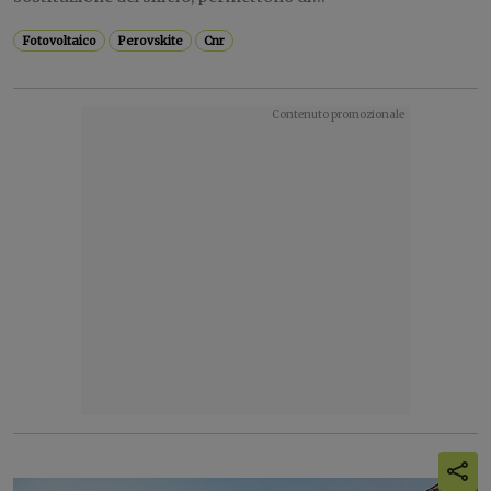
Fotovoltaico
Perovskite
Cnr