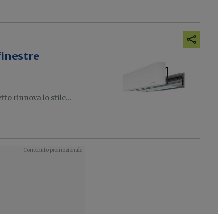
finestre
tto rinnova lo stile...