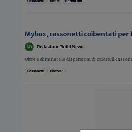
Cassonetti
Rifiuti
Norma uni
Mybox, cassonetti coibentati per 
Redazione Build News
Oltre a eliminare le dispersioni di calore, il cassone
Cassonetti
Finestre