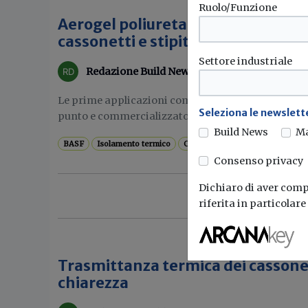
Ruolo/Funzione
Aerogel poliuretanico per l’isola
cassonetti e stipiti di porte o fine
Settore industriale
Redazione Build News
Le prime applicazioni commerciali dell’aerogel po
Seleziona le newslette
punto e commercializzato...
Build News
M
BASF
Isolamento termico
Cassonetti
Consenso privacy
Dichiaro di aver compr
riferita in particolar
Trasmittanza termica dei cassonett
chiarezza