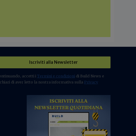
Iscriviti alla Newsletter
ontinuando, accetti i
Termini e condizioni
di Build News e
chiari di aver letto la nostra informativa sulla
Privacy