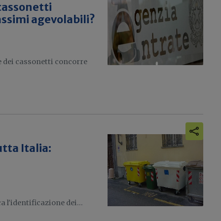
 cassonetti
assimi agevolabili?
ie dei cassonetti concorre
tta Italia:
 l'identificazione dei...