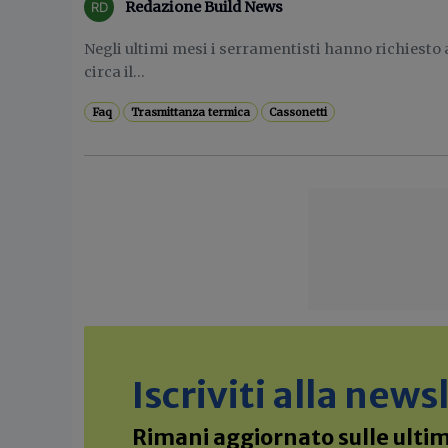
Redazione Build News
Negli ultimi mesi i serramentisti hanno richiest
circa il...
Faq
Trasmittanza termica
Cassonetti
Iscriviti alla new
Rimani aggiornato sulle ultime