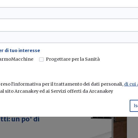
mento termico di
stre
liuretanico Slentite messo a
r di tuo interesse
armoMacchine
Progettare per la Sanità
eso l'informativa per il trattamento dei dati personali,
di cui
e al sito Arcanakey ed ai Servizi offerti da Arcanakey
Is
i: un po' di