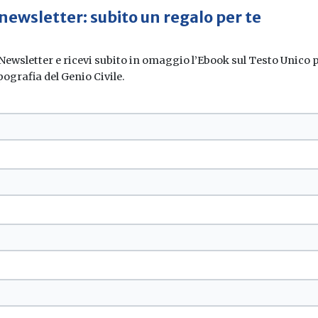
 newsletter: subito un regalo per te
 Newsletter e ricevi subito in omaggio l’Ebook sul Testo Unico pe
pografia del Genio Civile.
uto alla
iata?
rato dati altamente...