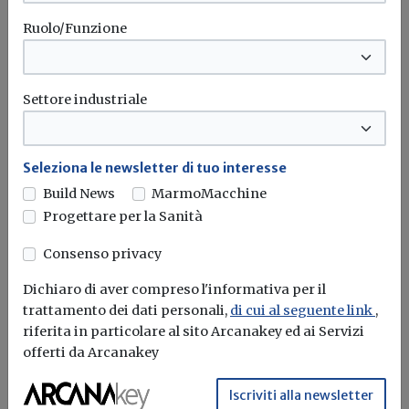
Ruolo/Funzione
Settore industriale
Seleziona le newsletter di tuo interesse
Build News
MarmoMacchine
Progettare per la Sanità
Consenso privacy
Dichiaro di aver compreso l'informativa per il
trattamento dei dati personali,
di cui al seguente link
,
riferita in particolare al sito Arcanakey ed ai Servizi
Iscriviti alla newsletter di
offerti da Arcanakey
Build News
Iscriviti alla newsletter
Rimani aggiornato sulle ultime