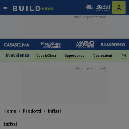
In evidenza
Casa&Clima
Superbonus
Costruzioni
PNR
Home
Prodotti
Infissi
Infissi