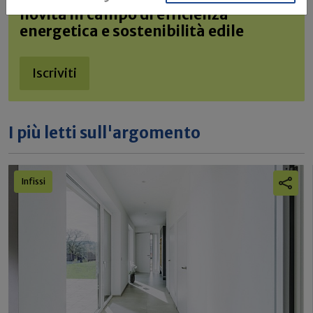
novità in campo di efficienza
energetica e sostenibilità edile
Iscriviti
I più letti sull'argomento
Infissi