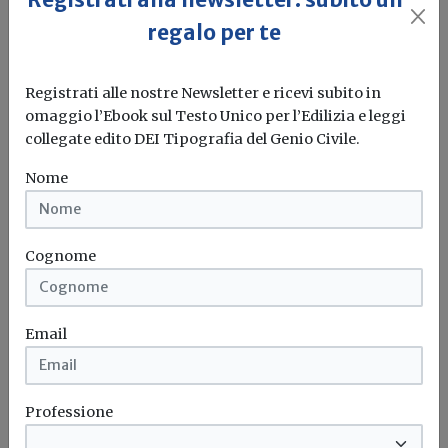
regalo per te
Registrati alle nostre Newsletter e ricevi subito in
Premio Urbanistica di INU, ecco i
omaggio l’Ebook sul Testo Unico per l’Edilizia e leggi
vincitori
collegate edito DEI Tipografia del Genio Civile.
Redazione Build News
Nome
La premiazione dei progetti vincitori si terrà
nell’ambito della 19esima edizione di...
Cognome
Inu
Concorso
Email
Professione