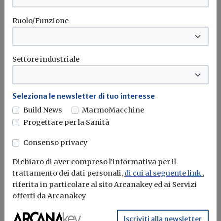
Ruolo/Funzione
Settore industriale
Seleziona le newsletter di tuo interesse
Build News
MarmoMacchine
Progettare per la Sanità
MIMS, concorso pubblico per il
reclutamento di 8 dirigenti tecnici
Consenso privacy
Redazione Build News
Dichiaro di aver compreso l'informativa per il
trattamento dei dati personali,
di cui al seguente link
,
I neoassunti si occuperanno di dighe e infrastrutture
riferita in particolare al sito Arcanakey ed ai Servizi
idriche. Domande solo online...
offerti da Arcanakey
MIMS
Concorso
Iscriviti alla newsletter