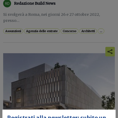
Redazione Build News
Si svolgerà a Roma, nei giorni 26 e 27 ottobre 2022,
presso...
Assunzioni
Agenzia delle entrate
Concorso
Architetti
...
Registrati alla newsletter: subito un