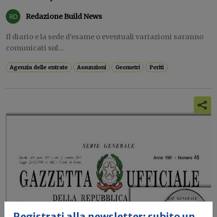
Redazione Build News
Il diario e la sede d’esame o eventuali variazioni saranno
comunicati sul...
Agenzia delle entrate
Assunzioni
Geometri
Periti
Registrati alla newsletter: subito un