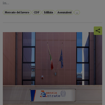
in...
Mercato del lavoro
CDP
Edilizia
Assunzioni
...