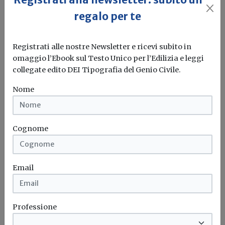
regalo per te
Registrati alle nostre Newsletter e ricevi subito in
omaggio l’Ebook sul Testo Unico per l’Edilizia e leggi
Concorso Inps per l'assunzione a
collegate edito DEI Tipografia del Genio Civile.
tempo indeterminato di 38 ingegneri e
architetti
Nome
Redazione Build News
Pubblicato in Gazzetta Ufficiale il bando del concorso
Cognome
pubblico. Prevista la selezione...
Concorso
Inps
Ingegneri
Architetti
...
Email
Professione