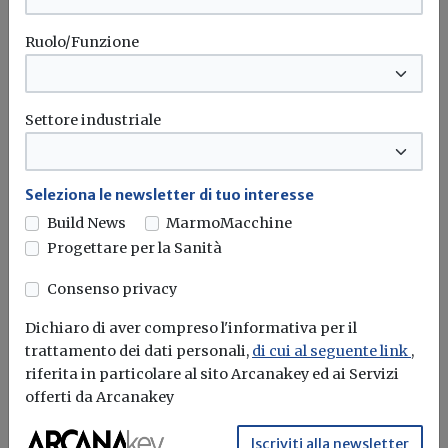
Ruolo/Funzione
Settore industriale
Seleziona le newsletter di tuo interesse
Build News
MarmoMacchine
Progettare per la Sanità
Consenso privacy
Assunzione 100 funzionari tecnici, due
avvisi dall'Agenzia delle entrate
Dichiaro di aver compreso l'informativa per il
trattamento dei dati personali,
di cui al seguente link
,
Redazione Build News
riferita in particolare al sito Arcanakey ed ai Servizi
offerti da Arcanakey
Gli ammessi dovranno presentarsi a Roma il 26 o 27
ottobre 2022,...
Iscriviti alla newsletter