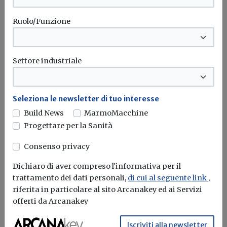
Ruolo/Funzione
Settore industriale
Seleziona le newsletter di tuo interesse
Build News
MarmoMacchine
Progettare per la Sanità
25° Concorrimi: concorso
internazionale di idee per la sede
Consenso privacy
dell’Unione Industriale Torino
Dichiaro di aver compreso l'informativa per il
Redazione Build News
trattamento dei dati personali,
di cui al seguente link
,
riferita in particolare al sito Arcanakey ed ai Servizi
L'8 settembre 2017 è il termine ultimo per la ricezione
offerti da Arcanakey
delle proposte...
Iscriviti alla newsletter