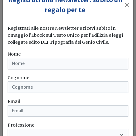
regalo per te
Palermo: presentati i bandi dei
Registrati alle nostre Newsletter e ricevi subito in
concorsi di idee per la riqualificazione
omaggio l’Ebook sul Testo Unico per l’Edilizia e leggi
urbana
collegate edito DEI Tipografia del Genio Civile.
Redazione Build News
Nome
Riguardano diversi progetti finanziati con il Patto per il
Sud
Cognome
Riqualificazione urbana
Concorso di idee
Palermo
Email
Professione