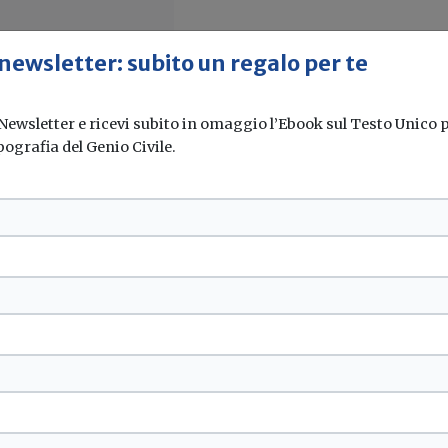
 newsletter: subito un regalo per te
 Newsletter e ricevi subito in omaggio l’Ebook sul Testo Unico pe
pografia del Genio Civile.
la nuova Direttiva
opea, la nuova Direttiva