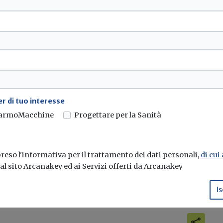
Risparmio energetico
...
al 2035, ok
ne
r di tuo interesse
armoMacchine
Progettare per la Sanità
 Commissione dei soli
eso l'informativa per il trattamento dei dati personali,
di cui
e al sito Arcanakey ed ai Servizi offerti da Arcanakey
Is