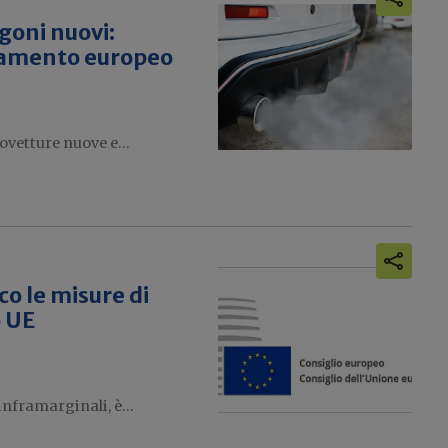
goni nuovi:
arlamento europeo
ovetture nuove e...
co le misure di
o UE
inframarginali, è...