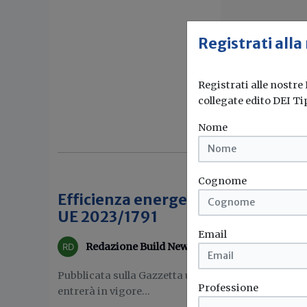
Registrati alla
Registrati alle nostre
collegate edito DEI Ti
Nome
Cognome
Efficienza energetica, pubblicata 
UE 2023/1791
Email
Redazione Build News
Pubblicata sulla Gazzetta ufficiale dell’Unione eur
Professione
entrerà in vigore...