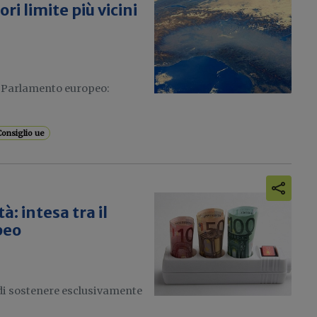
i limite più vicini
il Parlamento europeo:
Consiglio ue
à: intesa tra il
peo
 di sostenere esclusivamente