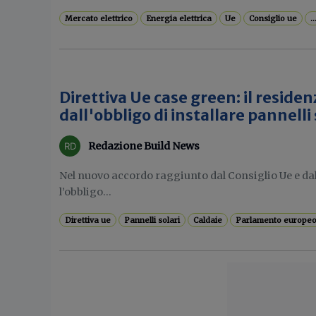
Mercato elettrico
Energia elettrica
Ue
Consiglio ue
..
Direttiva Ue case green: il residen
dall'obbligo di installare pannelli 
Redazione Build News
Nel nuovo accordo raggiunto dal Consiglio Ue e d
l’obbligo...
Direttiva ue
Pannelli solari
Caldaie
Parlamento europe