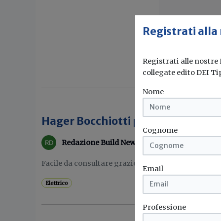
Registrati alla
Registrati alle nostre
collegate edito DEI Ti
Nome
Hager Bocchiotti presenta il nuov
Cognome
Redazione Build News
Facile da consultare grazie ai filtri e alle funzioni di
Email
Elettrico
Professione