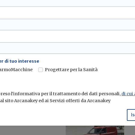
latore Elettrico: a
no
rg dedicata ai
r di tuo interesse
armoMacchine
Progettare per la Sanità
eso l'informativa per il trattamento dei dati personali,
di cui
e al sito Arcanakey ed ai Servizi offerti da Arcanakey
Is
ntali per la