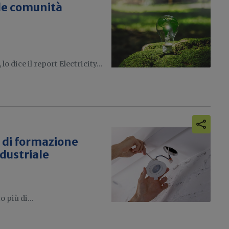
 le comunità
 dice il report Electricity...
 di formazione
dustriale
 più di...