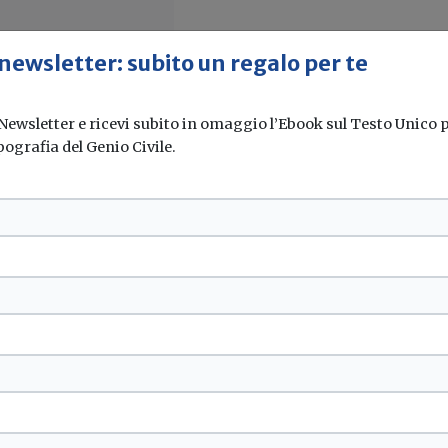
 newsletter: subito un regalo per te
 Newsletter e ricevi subito in omaggio l’Ebook sul Testo Unico pe
pografia del Genio Civile.
o sito web
 ricerca veloce,...