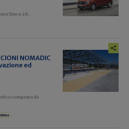
re fino a 2,9...
OCCIONI NOMADIC
vazione ed
rgetica composta da
ettrico