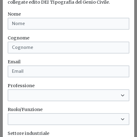
collegate edito DEI Tipografia del Genio Civile.
Nome
Cognome
Email
Contratti di prestazione energetica
Professione
(EPC): il Rapporto finale del progetto
europeo guarantEE
Redazione Build News
Ruolo/Funzione
Nel documento vengono illustrate le raccomandazioni
per le politiche che i partner...
Settore industriale