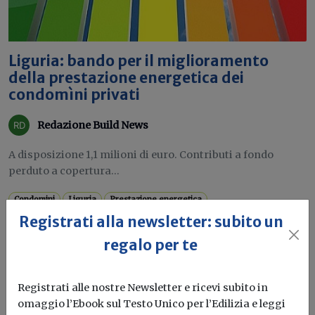
Liguria: bando per il miglioramento
della prestazione energetica dei
condomìni privati
Redazione Build News
A disposizione 1,1 milioni di euro. Contributi a fondo
perduto a copertura...
Condomini
Liguria
Prestazione energetica
Registrati alla newsletter: subito un
regalo per te
Registrati alle nostre Newsletter e ricevi subito in
omaggio l’Ebook sul Testo Unico per l’Edilizia e leggi