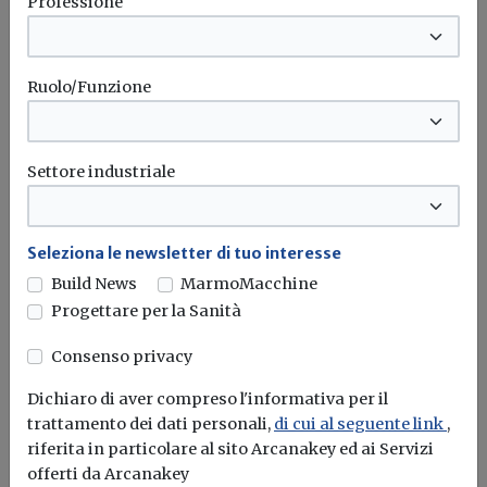
Professione
Ruolo/Funzione
Settore industriale
Seleziona le newsletter di tuo interesse
Build News
MarmoMacchine
Progettare per la Sanità
Giornata Nazionale del Risparmio
Energetico: Daikin Italy aderisce a
Consenso privacy
“M’illumino di Meno”
Dichiaro di aver compreso l'informativa per il
trattamento dei dati personali,
di cui al seguente link
,
Redazione Build News
riferita in particolare al sito Arcanakey ed ai Servizi
offerti da Arcanakey
L’azienda mostra il suo supporto alla campagna etica di