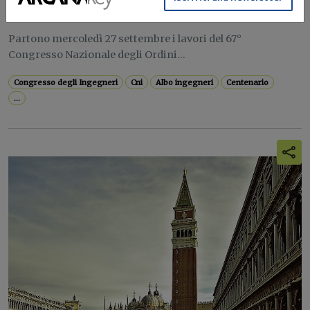
Redazione Build News
Partono mercoledì 27 settembre i lavori del 67°
Congresso Nazionale degli Ordini...
Congresso degli Ingegneri
Cni
Albo ingegneri
Centenario
...