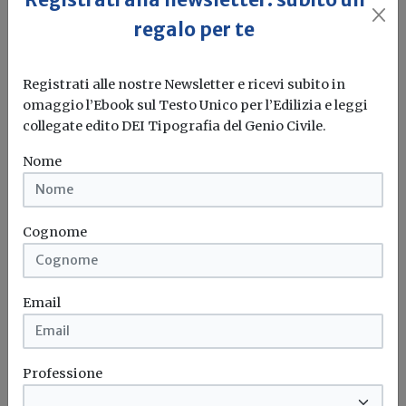
regalo per te
Registrati alle nostre Newsletter e ricevi subito in
omaggio l’Ebook sul Testo Unico per l’Edilizia e leggi
collegate edito DEI Tipografia del Genio Civile.
Nome
Rischio idrogeologico, maltempo in
Liguria: scatta l'allerta arancione nel
Cognome
Levante
Franco Metta
Email
Data l’elevata esposizione al rischio idrogeologico
l’Italia si è dotata da tempo...
Professione
Rischio idrogeologico
Alluvione
Frane
Climate change