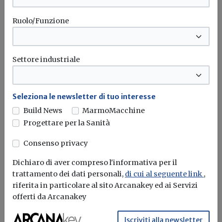
Ruolo/Funzione
Settore industriale
Seleziona le newsletter di tuo interesse
Build News
MarmoMacchine
Progettare per la Sanità
Consenso privacy
Dichiaro di aver compreso l'informativa per il
trattamento dei dati personali,
di cui al seguente link
,
riferita in particolare al sito Arcanakey ed ai Servizi
Ingegneri: al via il Congresso del
offerti da Arcanakey
Centenario
Iscriviti alla newsletter