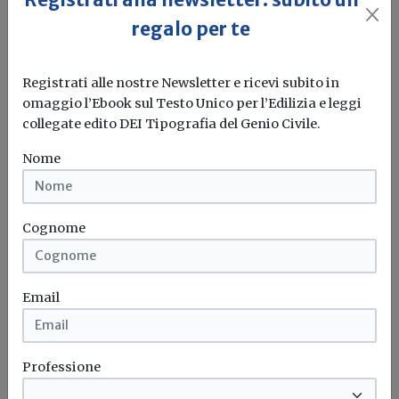
lo sviluppo della filiera
regalo per te
Redazione Build News
Sono necessari investimenti per aumentare la
Registrati alle nostre Newsletter e ricevi subito in
produzione nazionale su tutta la filiera...
omaggio l’Ebook sul Testo Unico per l’Edilizia e leggi
collegate edito DEI Tipografia del Genio Civile.
MISE
Batterie
Nome
Cognome
Email
Professione