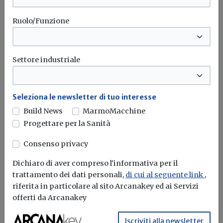
Ruolo/Funzione
Settore industriale
Ripresa sostenibile, ok della
Commissione europea a 1,7 miliardi di
euro di aiuti di stato italiani
Seleziona le newsletter di tuo interesse
Build News
MarmoMacchine
Redazione Build News
Progettare per la Sanità
Contratti di sviluppo a sostegno di investimenti su
larga scala connessi ad...
Consenso privacy
Dichiaro di aver compreso l'informativa per il
Ripresa
Commissione europea
Rinnovabili
Batterie
...
trattamento dei dati personali,
di cui al seguente link
,
riferita in particolare al sito Arcanakey ed ai Servizi
offerti da Arcanakey
Iscriviti alla newsletter