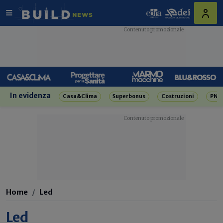
In evidenza
Casa&Clima
Superbonus
Costruzioni
PNR
Home
Led
Led