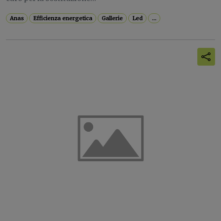
Anas
Efficienza energetica
Gallerie
Led
...