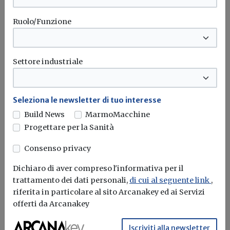
Ruolo/Funzione
Settore industriale
Disano rinnova le linee di prodotti da
incasso per uffici e spazi commerciali
Seleziona le newsletter di tuo interesse
Redazione Build News
Build News
MarmoMacchine
Presentati i nuovi modelli delle linee Minicomfort LED,
Progettare per la Sanità
Comfortlight LED e Comfort...
Consenso privacy
Illuminazione
Uffici
Led
Dichiaro di aver compreso l'informativa per il
trattamento dei dati personali,
di cui al seguente link
,
riferita in particolare al sito Arcanakey ed ai Servizi
offerti da Arcanakey
Iscriviti alla newsletter