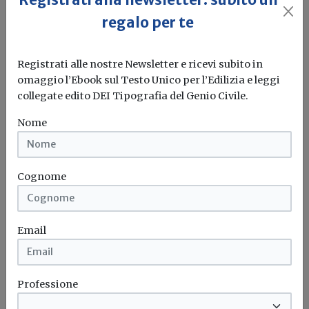
tecnologica e cultura della
progettazione
regalo per te
Redazione Build News
Registrati alle nostre Newsletter e ricevi subito in
Milano, 22 giugno 2017
omaggio l’Ebook sul Testo Unico per l’Edilizia e leggi
collegate edito DEI Tipografia del Genio Civile.
ANIE Confindustria
Led
Illuminazione
Luce
Nome
Cognome
Email
Professione