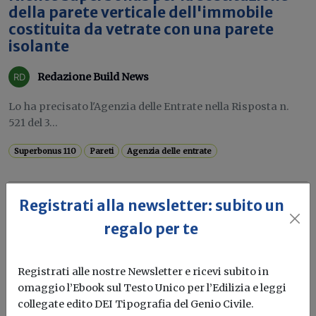
della parete verticale dell'immobile
costituita da vetrate con una parete
isolante
Redazione Build News
Lo ha precisato l'Agenzia delle Entrate nella Risposta n.
521 del 3...
Superbonus 110
Pareti
Agenzia delle entrate
Registrati alla newsletter: subito un
regalo per te
Registrati alle nostre Newsletter e ricevi subito in
omaggio l’Ebook sul Testo Unico per l’Edilizia e leggi
collegate edito DEI Tipografia del Genio Civile.