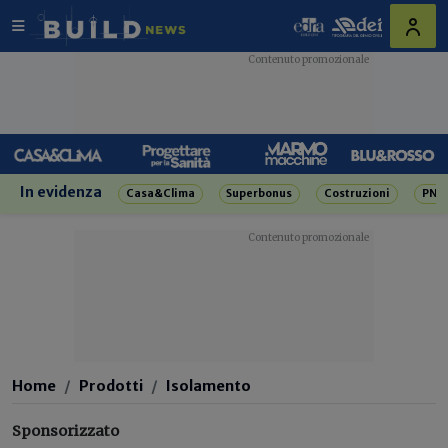
In evidenza
Casa&Clima
Superbonus
Costruzioni
PNR
Home
Prodotti
Isolamento
Sponsorizzato