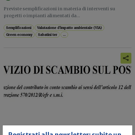
Previste semplificazioni in materia di interventi su
progetti o impianti alimentati da...
Semplificazioni
Valutazione d'impatto ambientale (VIA)
Green economy
Sabatini ter
...
Registrati alla newsletter: subito un