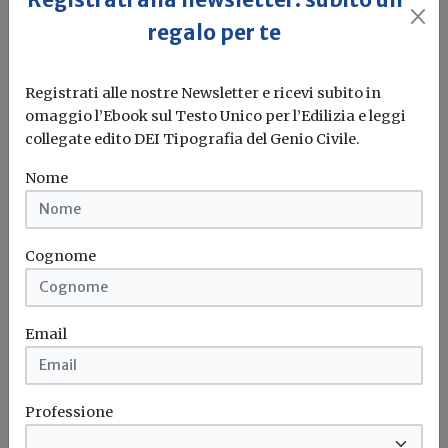
regalo per te
Registrati alle nostre Newsletter e ricevi subito in
Scambio sul posto, il Gse aggiorna le
omaggio l’Ebook sul Testo Unico per l’Edilizia e leggi
regole tecniche
collegate edito DEI Tipografia del Genio Civile.
Redazione Build News
Nome
Per il calcolo del contributo in conto scambio (Cs) a
partire dal...
Cognome
Scambio sul posto
Gse
Email
Professione