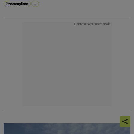
Precompilata
...