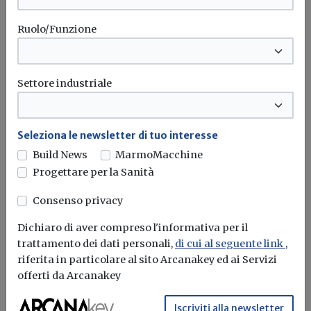
Ruolo/Funzione
Settore industriale
Seleziona le newsletter di tuo interesse
Build News
MarmoMacchine
Scambio sul posto delocalizzato,
Progettare per la Sanità
lanciata petizione per estendere la
Consenso privacy
platea
Dichiaro di aver compreso l'informativa per il
Redazione Build News
trattamento dei dati personali,
di cui al seguente link
,
riferita in particolare al sito Arcanakey ed ai Servizi
Includere tra i beneficiari anche i cittadini possessori di
offerti da Arcanakey
impianti fotovoltaici per...
Iscriviti alla newsletter
Scambio sul posto
Petizione