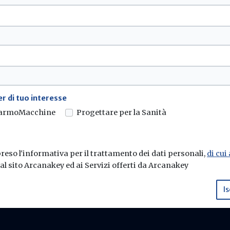
sletter di Build News
 novità in campo di efficienza energetica 
r di tuo interesse
armoMacchine
Progettare per la Sanità
 energetica e sostenibilità edilizia.
eso l'informativa per il trattamento dei dati personali,
di cui
C
e al sito Arcanakey ed ai Servizi offerti da Arcanakey
di
Is
Chi siamo
Contattaci