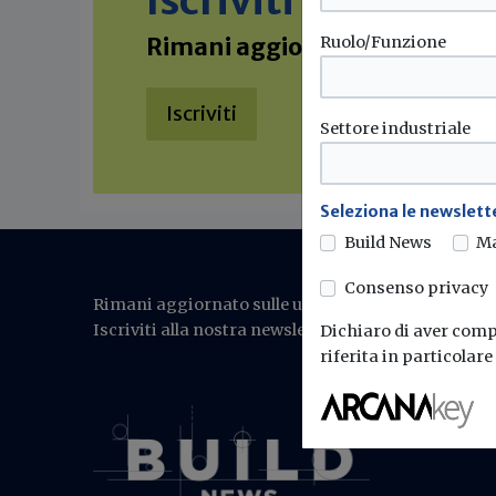
Iscriviti alla new
Ruolo/Funzione
Rimani aggiornato sulle ultime
Iscriviti
Settore industriale
Seleziona le newslette
Build News
M
Consenso privacy
Rimani aggiornato sulle ultime novità di efficienza
Iscriviti alla nostra newsletter
Dichiaro di aver compr
riferita in particolar