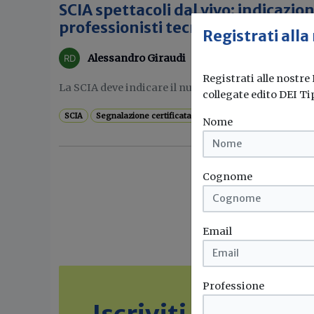
SCIA spettacoli dal vivo: indicazioni
professionisti tecnici nel Ddl Semp
Registrati alla
Alessandro Giraudi
Registrati alle nostre
La SCIA deve indicare il numero massimo di partecip
collegate edito DEI Ti
SCIA
Segnalazione certificata di inizio attività
Semplificazi
Nome
Cognome
Email
Professione