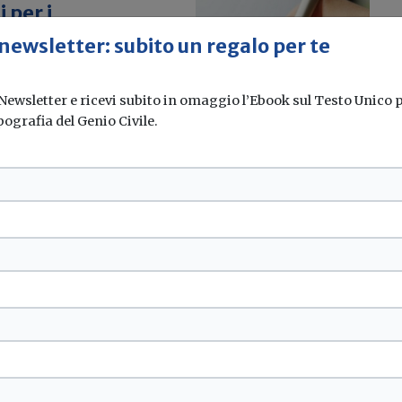
 per i
lificazioni
 newsletter: subito un regalo per te
 Newsletter e ricevi subito in omaggio l’Ebook sul Testo Unico pe
anti, il luogo e...
pografia del Genio Civile.
oni
Spettacoli
...