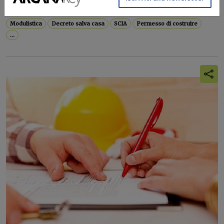
Governo, Regioni e Anci sullo...
Modulistica
Decreto salva casa
SCIA
Permesso di costruire
...