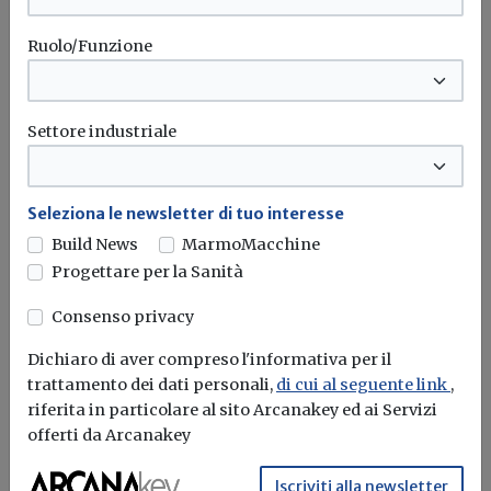
Ruolo/Funzione
Settore industriale
Seleziona le newsletter di tuo interesse
Build News
MarmoMacchine
Progettare per la Sanità
Consenso privacy
Salva Casa e modifiche alla
Dichiaro di aver compreso l'informativa per il
modulistica edilizia: tutte le novità
trattamento dei dati personali,
di cui al seguente link
,
riferita in particolare al sito Arcanakey ed ai Servizi
Alessandro Giraudi
offerti da Arcanakey
La Conferenza unificata ha approvato l’accordo tra
Iscriviti alla newsletter