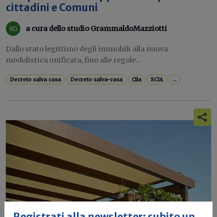
cittadini e Comuni
a cura dello studio GrammaldoMazziotti
Dallo stato legittimo degli immobili alla nuova
modulistica unificata, fino alle regole...
Decreto salva casa
Decreto salva-casa
Cila
SCIA
...
Registrati alla newsletter: subito un