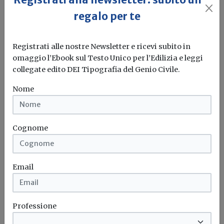
regalo per te
Registrati alle nostre Newsletter e ricevi subito in
omaggio l’Ebook sul Testo Unico per l’Edilizia e leggi
collegate edito DEI Tipografia del Genio Civile.
Permesso di costruire: quando il
pergolato diventa una tettoia?
Nome
Alessandro Giraudi
Una recente sentenza del Consiglio di Stato chiarisce la
Cognome
differenza tra il...
Pergolato
Tettoia
Permesso di costruire
Consiglio di stato
Email
...
Professione