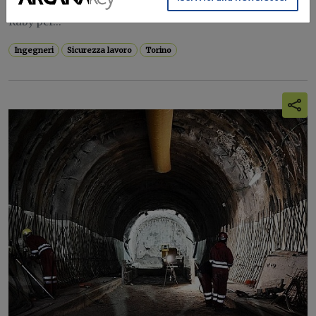
Dal 6 all’8 maggio ingegneri e medici insieme a Villa
Raby per...
Ingegneri
Sicurezza lavoro
Torino