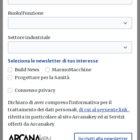
Ruolo/Funzione
Settore industriale
Seleziona le newsletter di tuo interesse
Build News
MarmoMacchine
Progettare per la Sanità
Consenso privacy
Al via a Torino la prima edizione dei
Dichiaro di aver compreso l'informativa per il
“H&S Days TO”, le Giornate della
trattamento dei dati personali,
di cui al seguente link
,
Salute e della Sicurezza sul Lavoro
riferita in particolare al sito Arcanakey ed ai Servizi
offerti da Arcanakey
Redazione Build News
Iscriviti alla newsletter