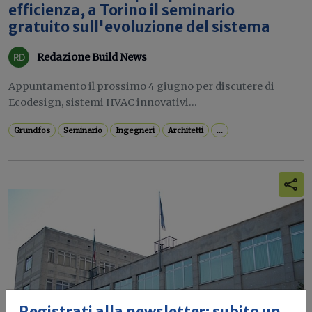
efficienza, a Torino il seminario
gratuito sull'evoluzione del sistema
Redazione Build News
Appuntamento il prossimo 4 giugno per discutere di
Ecodesign, sistemi HVAC innovativi...
Grundfos
Seminario
Ingegneri
Architetti
...
Registrati alla newsletter: subito un