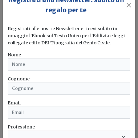
regalo per te
Registrati alle nostre Newsletter e ricevi subito in
omaggio l’Ebook sul Testo Unico per l’Edilizia e leggi
collegate edito DEI Tipografia del Genio Civile.
Un convegno per fare chiarezza sulla
Nome
circolare esplicativa NTC2018
Redazione Build News
Cognome
Il 15 maggio, al Politecnico di Torino, i massimi esperti
a livello...
Email
Ntc
Torino
Politecnico di torino
Professione