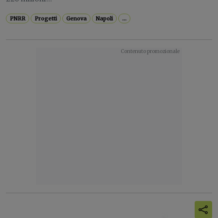
PNRR
Progetti
Genova
Napoli
...