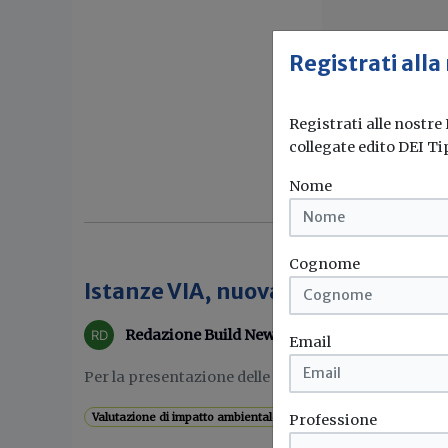
Registrati alla
Registrati alle nostre
collegate edito DEI Ti
Nome
Cognome
Istanze VIA, nuova modulistica i
Redazione Build News
Email
Per la presentazione delle istanze ai sensi della L.
Valutazione di impatto ambientale
Via
Emilia romagna
Professione