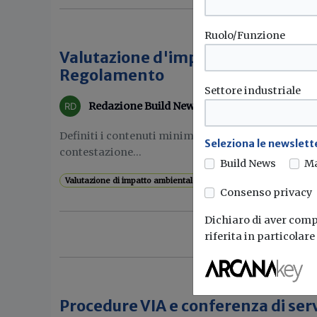
Ruolo/Funzione
Valutazione d'impatto ambiental
Regolamento
Settore industriale
Redazione Build News
Definiti i contenuti minimi e i formati dei verbali
Seleziona le newslette
contestazione...
Build News
M
Valutazione di impatto ambientale
Via
Consenso privacy
Dichiaro di aver compr
riferita in particolar
Procedure VIA e conferenza di serv