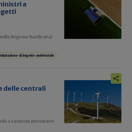
inistri a
ogetti
 nella Regione Basilicata)
Valutazione di impatto ambientale
 delle centrali
anda a sanzioni pecuniarie