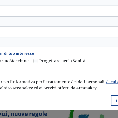
e (VIA), emanato
 di accertamento,
r di tuo interesse
armoMacchine
Progettare per la Sanità
eso l'informativa per il trattamento dei dati personali,
di cui
e al sito Arcanakey ed ai Servizi offerti da Arcanakey
Is
izi, nuove regole