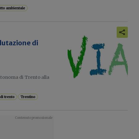
atto ambientale
lutazione di
autonoma di Trento alla
di trento
Trentino